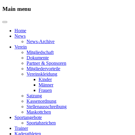
Main menu
Home
News
News-Archive
Verein
Mitgliedschaft
Dokumente
Partner & Sponsoren
Mitgliedervorteile
Vereinskleidung
Kinder
Männer
Frauen
Satzung
Kassenordnung
Stellenausschreibung
Maskottchen
Sportangebote
Sportabzeichen
Trainer
Kaderathleten