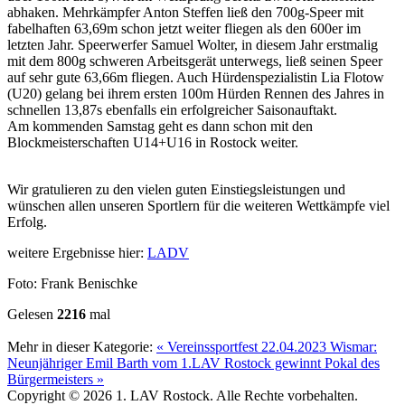
abhaken. Mehrkämpfer Anton Steffen ließ den 700g-Speer mit
fabelhaften 63,69m schon jetzt weiter fliegen als den 600er im
letzten Jahr. Speerwerfer Samuel Wolter, in diesem Jahr erstmalig
mit dem 800g schweren Arbeitsgerät unterwegs, ließ seinen Speer
auf sehr gute 63,66m fliegen. Auch Hürdenspezialistin Lia Flotow
(U20) gelang bei ihrem ersten 100m Hürden Rennen des Jahres in
schnellen 13,87s ebenfalls ein erfolgreicher Saisonauftakt.
Am kommenden Samstag geht es dann schon mit den
Blockmeisterschaften U14+U16 in Rostock weiter.
Wir gratulieren zu den vielen guten Einstiegsleistungen und
wünschen allen unseren Sportlern für die weiteren Wettkämpfe viel
Erfolg.
weitere Ergebnisse hier:
LADV
Foto: Frank Benischke
Gelesen
2216
mal
Mehr in dieser Kategorie:
« Vereinssportfest 22.04.2023
Wismar:
Neunjähriger Emil Barth vom 1.LAV Rostock gewinnt Pokal des
Bürgermeisters »
Copyright © 2026 1. LAV Rostock. Alle Rechte vorbehalten.