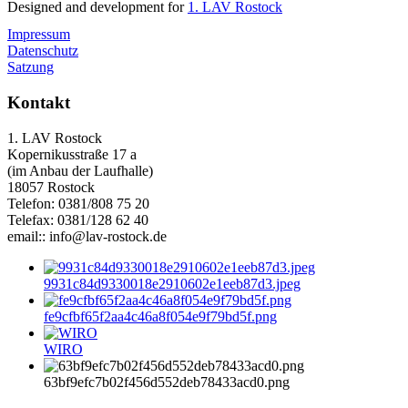
Designed and development for
1. LAV Rostock
Impressum
Datenschutz
Satzung
Kontakt
1. LAV Rostock
Kopernikusstraße 17 a
(im Anbau der Laufhalle)
18057 Rostock
Telefon: 0381/808 75 20
Telefax: 0381/128 62 40
email:: info@lav-rostock.de
9931c84d9330018e2910602e1eeb87d3.jpeg
fe9cfbf65f2aa4c46a8f054e9f79bd5f.png
WIRO
63bf9efc7b02f456d552deb78433acd0.png