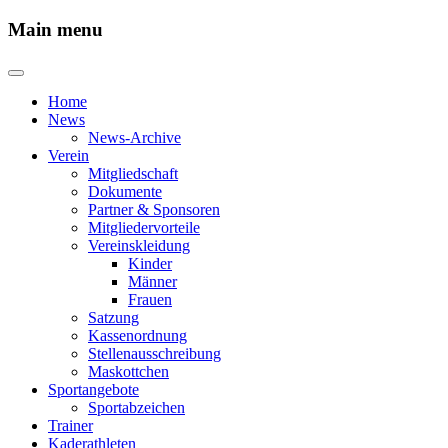
Main menu
Home
News
News-Archive
Verein
Mitgliedschaft
Dokumente
Partner & Sponsoren
Mitgliedervorteile
Vereinskleidung
Kinder
Männer
Frauen
Satzung
Kassenordnung
Stellenausschreibung
Maskottchen
Sportangebote
Sportabzeichen
Trainer
Kaderathleten