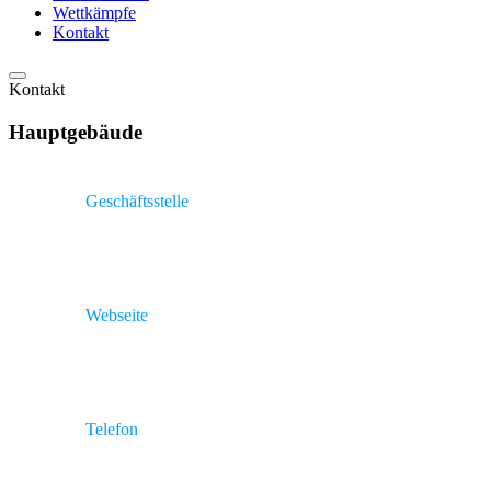
Wettkämpfe
Kontakt
Kontakt
Hauptgebäude
Geschäftsstelle
1. LAV Rostock Kopernikusstr. 17A, 18057 Rostock.
Webseite
http://lav-rostock.de
Telefon
(+49) 381 808 7520