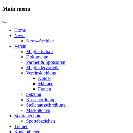
Main menu
Home
News
News-Archive
Verein
Mitgliedschaft
Dokumente
Partner & Sponsoren
Mitgliedervorteile
Vereinskleidung
Kinder
Männer
Frauen
Satzung
Kassenordnung
Stellenausschreibung
Maskottchen
Sportangebote
Sportabzeichen
Trainer
Kaderathleten