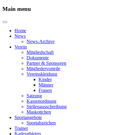
Main menu
Home
News
News-Archive
Verein
Mitgliedschaft
Dokumente
Partner & Sponsoren
Mitgliedervorteile
Vereinskleidung
Kinder
Männer
Frauen
Satzung
Kassenordnung
Stellenausschreibung
Maskottchen
Sportangebote
Sportabzeichen
Trainer
Kaderathleten