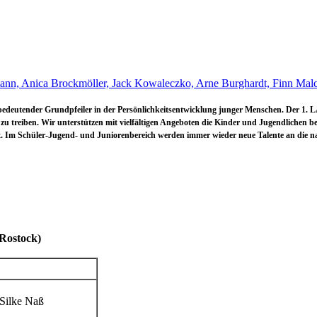
ann, Anica Brockmöller, Jack Kowaleczko, Arne Burghardt, Finn Malc
 bedeutender Grundpfeiler in der Persönlichkeitsentwicklung junger Menschen. Der 1
u treiben. Wir unterstützen mit vielfältigen Angeboten die Kinder und Jugendlichen bei
Im Schüler-Jugend- und Juniorenbereich werden immer wieder neue Talente an die nati
 können Kinder und Jugendliche beim 1.LAV Rostock trainieren:
 Rostock)
iner
 Silke Naß