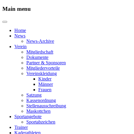
Main menu
Home
News
News-Archive
Verein
Mitgliedschaft
Dokumente
Partner & Sponsoren
Mitgliedervorteile
Vereinskleidung
Kinder
Männer
Frauen
Satzung
Kassenordnung
Stellenausschreibung
Maskottchen
Sportangebote
Sportabzeichen
Trainer
Kaderathleten