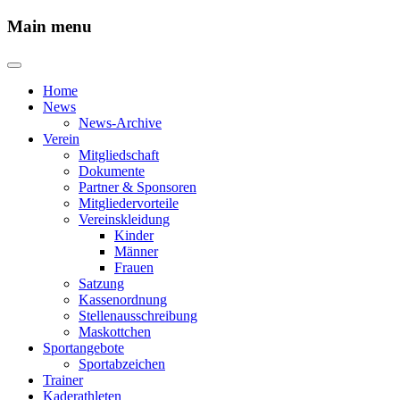
Main menu
Home
News
News-Archive
Verein
Mitgliedschaft
Dokumente
Partner & Sponsoren
Mitgliedervorteile
Vereinskleidung
Kinder
Männer
Frauen
Satzung
Kassenordnung
Stellenausschreibung
Maskottchen
Sportangebote
Sportabzeichen
Trainer
Kaderathleten