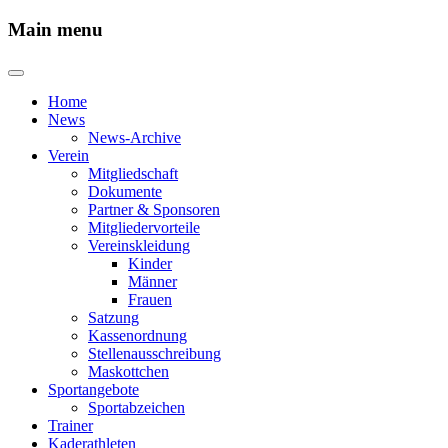
Main menu
Home
News
News-Archive
Verein
Mitgliedschaft
Dokumente
Partner & Sponsoren
Mitgliedervorteile
Vereinskleidung
Kinder
Männer
Frauen
Satzung
Kassenordnung
Stellenausschreibung
Maskottchen
Sportangebote
Sportabzeichen
Trainer
Kaderathleten