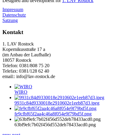
Designed and development for
1. LAV Rostock
Impressum
Datenschutz
Satzung
Kontakt
1. LAV Rostock
Kopernikusstraße 17 a
(im Anbau der Laufhalle)
18057 Rostock
Telefon: 0381/808 75 20
Telefax: 0381/128 62 40
email:: info@lav-rostock.de
WIRO
9931c84d9330018e2910602e1eeb87d3.jpeg
fe9cfbf65f2aa4c46a8f054e9f79bd5f.png
63bf9efc7b02f456d552deb78433acd0.png
prev
next