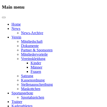
Main menu
Home
News
News-Archive
Verein
Mitgliedschaft
Dokumente
Partner & Sponsoren
Mitgliedervorteile
Vereinskleidung
Kinder
Männer
Frauen
Satzung
Kassenordnung
Stellenausschreibung
Maskottchen
Sportangebote
Sportabzeichen
Trainer
Kaderathleten