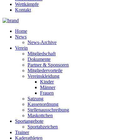
Wettkämpfe
Kontakt
Home
News
News-Archive
Verein
Mitgliedschaft
Dokumente
Partner & Sponsoren
Mitgliedervorteile
Vereinskleidung
Kinder
Männer
Frauen
Satzung
Kassenordnung
Stellenausschreibung
Maskottchen
Sportangebote
Sportabzeichen
Trainer
Kaderathleten