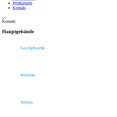
Wettkämpfe
Kontakt
Kontakt
Hauptgebäude
Geschäftsstelle
1. LAV Rostock Kopernikusstr. 17A, 18057 Rostock.
Webseite
http://lav-rostock.de
Telefon
(+49) 381 808 7520