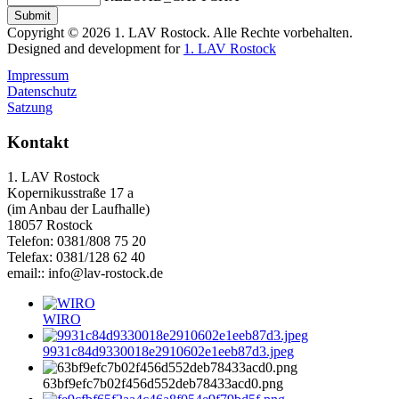
Copyright © 2026 1. LAV Rostock. Alle Rechte vorbehalten.
Designed and development for
1. LAV Rostock
Impressum
Datenschutz
Satzung
Kontakt
1. LAV Rostock
Kopernikusstraße 17 a
(im Anbau der Laufhalle)
18057 Rostock
Telefon: 0381/808 75 20
Telefax: 0381/128 62 40
email:: info@lav-rostock.de
WIRO
9931c84d9330018e2910602e1eeb87d3.jpeg
63bf9efc7b02f456d552deb78433acd0.png