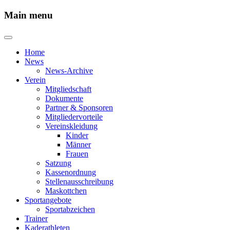
Main menu
Home
News
News-Archive
Verein
Mitgliedschaft
Dokumente
Partner & Sponsoren
Mitgliedervorteile
Vereinskleidung
Kinder
Männer
Frauen
Satzung
Kassenordnung
Stellenausschreibung
Maskottchen
Sportangebote
Sportabzeichen
Trainer
Kaderathleten