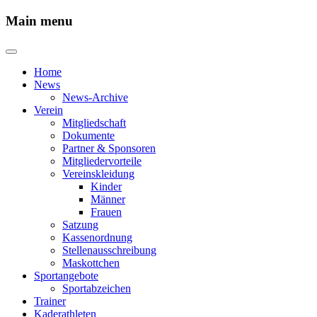
Main menu
Home
News
News-Archive
Verein
Mitgliedschaft
Dokumente
Partner & Sponsoren
Mitgliedervorteile
Vereinskleidung
Kinder
Männer
Frauen
Satzung
Kassenordnung
Stellenausschreibung
Maskottchen
Sportangebote
Sportabzeichen
Trainer
Kaderathleten