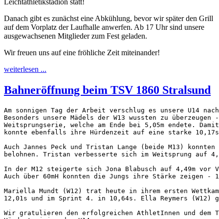
Leichtathletikstadion statt!
Danach gibt es zunächst eine Abkühlung, bevor wir später den Grill
auf dem Vorplatz der Laufhalle anwerfen. Ab 17 Uhr sind unsere
ausgewachsenen Mitglieder zum Fest geladen.
Wir freuen uns auf eine fröhliche Zeit miteinander!
weiterlesen ...
Bahneröffnung beim TSV 1860 Stralsund
Am sonnigen Tag der Arbeit verschlug es unsere U14 nach
Besonders unsere Mädels der W13 wussten zu überzeugen -
Weitsprungserie, welche am Ende bei 5,05m endete. Damit
konnte ebenfalls ihre Hürdenzeit auf eine starke 10,17s
Auch Jannes Peck und Tristan Lange (beide M13) konnten 
belohnen. Tristan verbesserte sich im Weitsprung auf 4,
In der M12 steigerte sich Jona Blabusch auf 4,49m vor V
Auch über 60mH konnten die Jungs ihre Stärke zeigen - 1
Mariella Mundt (W12) trat heute in ihrem ersten Wettkam
12,01s und im Sprint 4. in 10,64s. Ella Reymers (W12) g
Wir gratulieren den erfolgreichen AthletInnen und dem T