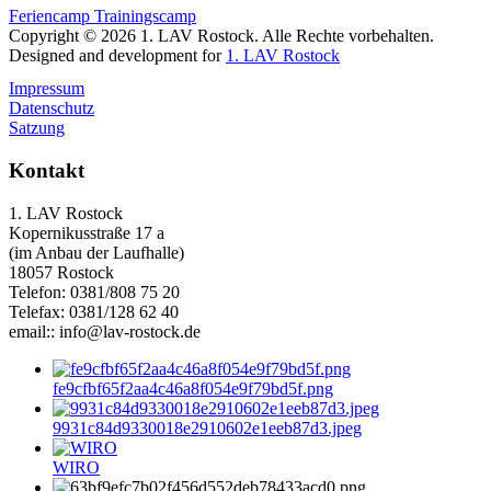
Feriencamp
Trainingscamp
Copyright © 2026 1. LAV Rostock. Alle Rechte vorbehalten.
Designed and development for
1. LAV Rostock
Impressum
Datenschutz
Satzung
Kontakt
1. LAV Rostock
Kopernikusstraße 17 a
(im Anbau der Laufhalle)
18057 Rostock
Telefon: 0381/808 75 20
Telefax: 0381/128 62 40
email:: info@lav-rostock.de
fe9cfbf65f2aa4c46a8f054e9f79bd5f.png
9931c84d9330018e2910602e1eeb87d3.jpeg
WIRO